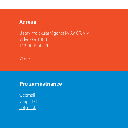
Adresa
Ústav molekulární genetiky AV ČR, v. v. i.
Vídeňská 1083
142 00 Praha 4
Více
>
Pro zaměstnance
webmail
vpnportal
helpdesk