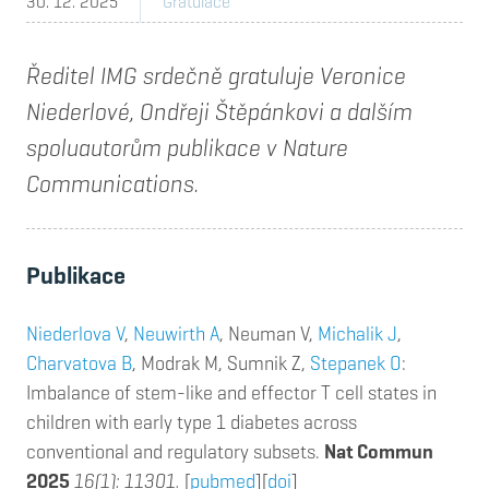
30. 12. 2025
Gratulace
Ředitel IMG srdečně gratuluje Veronice
Niederlové, Ondřeji Štěpánkovi a dalším
spoluautorům publikace v Nature
Communications.
Publikace
Niederlova V
,
Neuwirth A
, Neuman V,
Michalik J
,
Charvatova B
, Modrak M, Sumnik Z,
Stepanek O
:
Imbalance of stem-like and effector T cell states in
children with early type 1 diabetes across
conventional and regulatory subsets.
Nat Commun
2025
16(1): 11301.
[
pubmed
][
doi
]