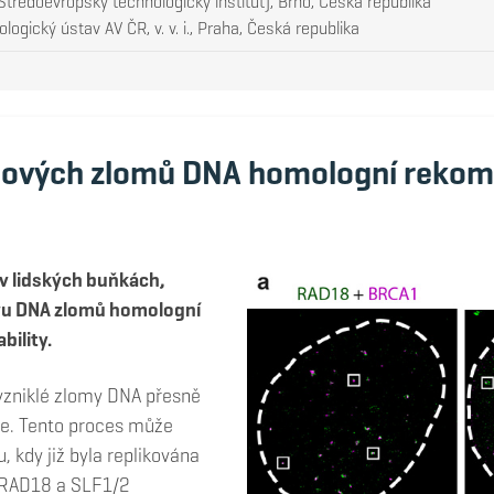
Středoevropský technologický institut), Brno, Česká republika
logický ústav AV ČR, v. v. i., Praha, Česká republika
nových zlomů DNA homologní rekombi
 v lidských buňkách,
avu DNA zlomů homologní
bility.
vzniklé zlomy DNA přesně
e. Tento proces může
, kdy již byla replikována
 RAD18 a SLF1/2