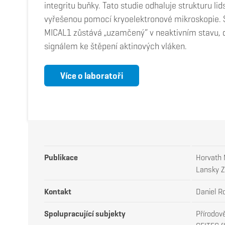
integritu buňky. Tato studie odhaluje strukturu li
vyřešenou pomocí kryoelektronové mikroskopie. S
MICAL1 zůstává „uzamčený“ v neaktivním stavu, 
signálem ke štěpení aktinových vláken.
Více o laboratoři
Publikace
Horvath 
Lansky Z
Kontakt
Daniel R
Spolupracující subjekty
Přírodově