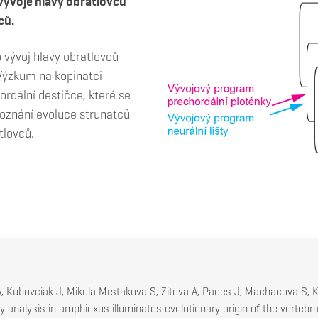
 vývoje hlavy obratlovců
ců.
o vývoj hlavy obratlovců
 Výzkum na kopinatci
ordální destičce, které se
 poznání evoluce strunatců
tlovců.
, Kubovciak J, Mikula Mrstakova S, Zitova A, Paces J, Machacova S, K
y analysis in amphioxus illuminates evolutionary origin of the vertebr