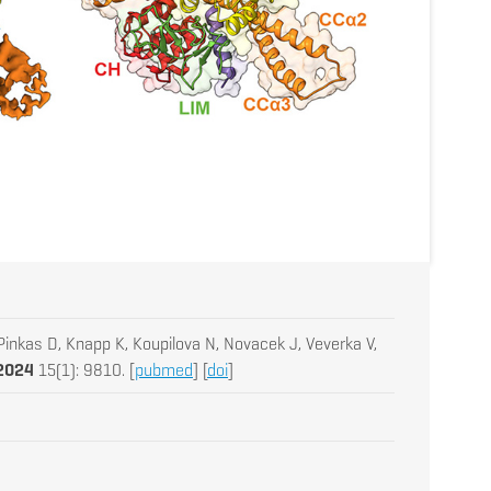
Pinkas D, Knapp K, Koupilova N, Novacek J, Veverka V,
2024
15(1): 9810. [
pubmed
] [
doi
]