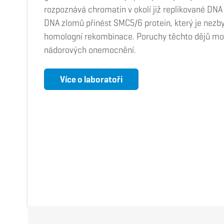
rozpoznává chromatin v okolí již replikované DNA
DNA zlomů přinést SMC5/6 protein, který je nezb
homologní rekombinace. Poruchy těchto dějů moh
nádorových onemocnění.
Více o laboratoři