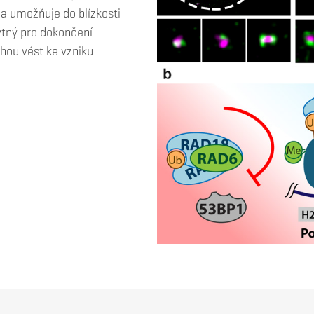
 a umožňuje do blízkosti
ytný pro dokončení
ou vést ke vzniku