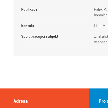
Publikace
Palek M,
homologo
Kontakt
Libor Ma
Spolupracující subjekt
1. lékařs
Všeobecn
Adresa
Pro