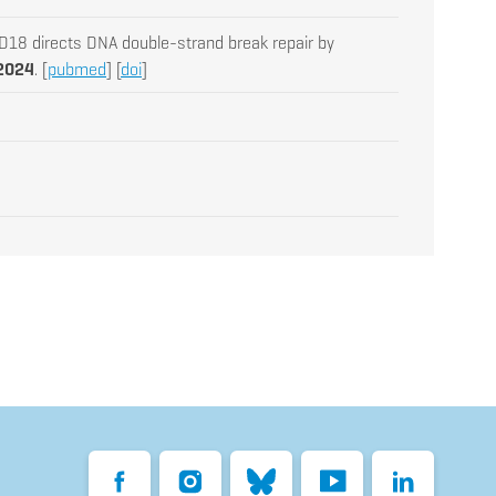
AD18 directs DNA double-strand break repair by
 2024
. [
pubmed
] [
doi
]
Facebook
Instagram
Bluesky
YouTube
LinkedIn