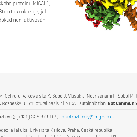
dského proteinu MICAL1,
truktura ukazuje, jak
dokud není aktivován
M, Schrofel A, Kowalska K, Sabo J, Vlasak J, Nourisanami F, Sobol M, 
, Rozbesky D: Structural basis of MICAL autoinhibition.
Nat Commun 
ozbeský, (+420) 325 873 104,
daniel.rozbesky@img.cas.cz
decká fakulta, Univerzita Karlova, Praha, Česká republika