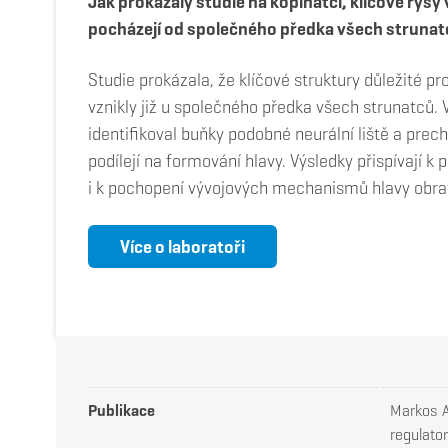
Jak prokázaly studie na kopinatci, klíčové rysy
pocházejí od společného předka všech strunat
Studie prokázala, že klíčové struktury důležité pr
vznikly již u společného předka všech strunatců.
identifikoval buňky podobné neurální liště a prech
podílejí na formování hlavy. Výsledky přispívají k
i k pochopení vývojových mechanismů hlavy obra
Více o laboratoři
Publikace
Markos A
regulator