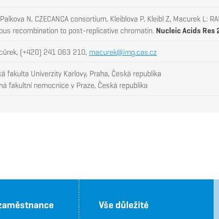
 Palkova N, CZECANCA consortium, Kleiblova P, Kleibl Z, Macurek L: R
us recombination to post-replicative chromatin.
Nucleic Acids Res
cůrek, (+420) 241 063 210,
macurek@img.cas.cz
ká fakulta Univerzity Karlovy, Praha, Česká republika
á fakultní nemocnice v Praze, Česká republika
 zaměstnance
Vše důležité