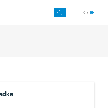
CS
/
EN
Hledat
h submenu
ředka