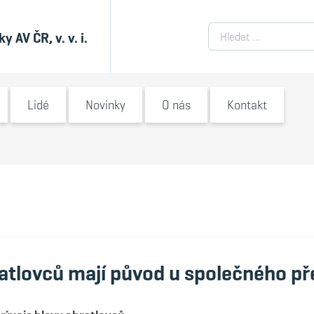
Vyhledávání
 AV ČR, v. v. i.
enu
Switch submenu
Switch submenu
Switch submenu
Switch submenu
Switc
Lidé
Novinky
O nás
Kontakt
bratlovců mají původ u společného p