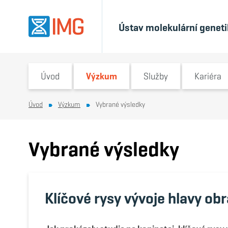
Ústav molekulární genetiky
Switch submenu
Switch submenu
Switch subm
Úvod
Výzkum
Služby
Kariéra
Úvod
Výzkum
Vybrané výsledky
Vybrané výsledky
Klíčové rysy vývoje hlavy o