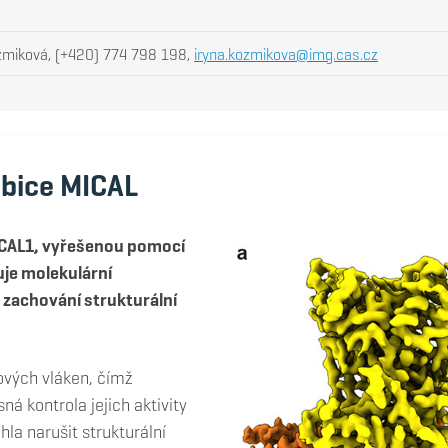
zmiková, (+420) 774 798 198,
iryna.kozmikova@img.cas.cz
ibice MICAL
MICAL1, vyřešenou pomocí
je molekulární
o zachování strukturální
nových vláken, čímž
á kontrola jejich aktivity
la narušit strukturální