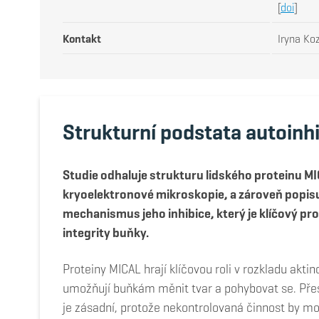
[
doi
]
Kontakt
Iryna Ko
Strukturní podstata autoinh
Studie odhaluje strukturu lidského proteinu 
kryoelektronové mikroskopie, a zároveň popisu
mechanismus jeho inhibice, který je klíčový pr
integrity buňky.
Proteiny MICAL hrají klíčovou roli v rozkladu akti
umožňují buňkám měnit tvar a pohybovat se. Přesn
je zásadní, protože nekontrolovaná činnost by moh