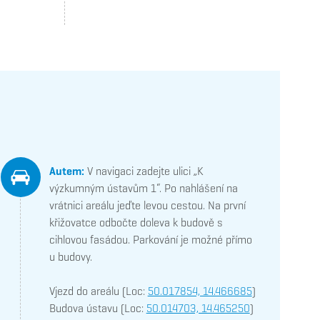
Autem:
V navigaci zadejte ulici „K
výzkumným ústavům 1“. Po nahlášení na
vrátnici areálu jeďte levou cestou. Na první
křižovatce odbočte doleva k budově s
cihlovou fasádou. Parkování je možné přímo
u budovy.
Vjezd do areálu (Loc:
50.017854, 14.466685
)
Budova ústavu (Loc:
50.014703, 14.465250
)