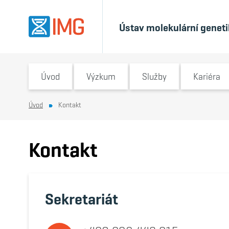
Ústav molekulární genetiky
Switch submenu
Switch submenu
Switch subm
Úvod
Výzkum
Služby
Kariéra
Úvod
Kontakt
Kontakt
Sekretariát