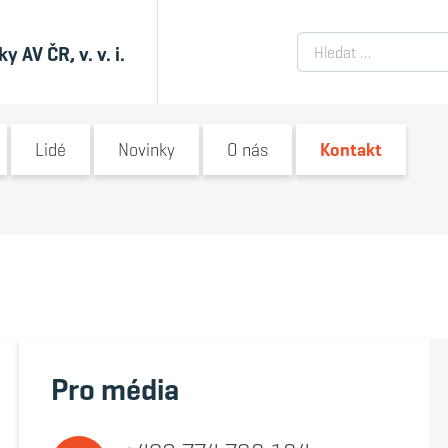
Vyhledávání
 AV ČR, v. v. i.
enu
Switch submenu
Switch submenu
Switch submenu
Switch submenu
Switc
Lidé
Novinky
O nás
Kontakt
Pro média