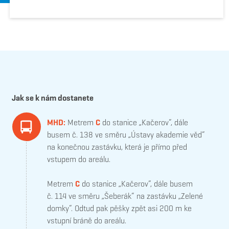
Jak se k nám dostanete
MHD:
Metrem
C
do stanice „Kačerov“, dále
busem č. 138 ve směru „Ústavy akademie věd“
na konečnou zastávku, která je přímo před
vstupem do areálu.
Metrem
C
do stanice „Kačerov“, dále busem
č. 114 ve směru „Šeberák“ na zastávku „Zelené
domky“. Odtud pak pěšky zpět asi 200 m ke
vstupní bráně do areálu.