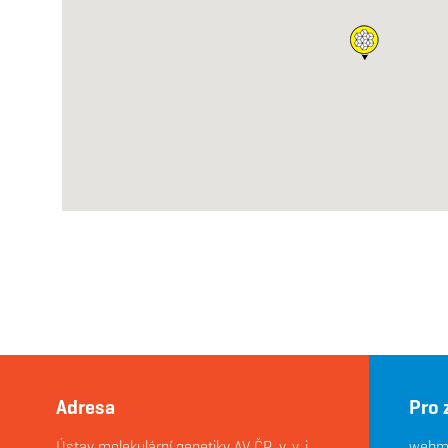
Adresa
Pro
Ústav molekulární genetiky AV ČR, v. v. i.
webma