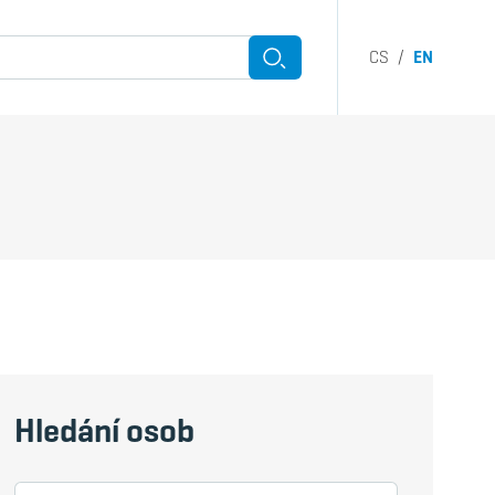
CS
/
EN
Hledat
h submenu
Hledání osob