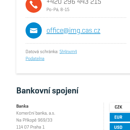
+420 296 443 215
Po-Pá, 8-15
office@img.cas.cz
Datová schránka:
5h4nxm4
Podatelna
Bankovní spojení
Banka
CZK
Komerční banka, a.s.
EUR
Na Příkopě 969/33
114 07 Praha 1
USD