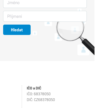
Jméno
Příjmení
Hledat
IČO a DIČ
IČO: 68378050
DIČ: CZ68378050