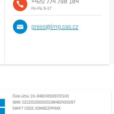
+420 774 798 184
Po-Pá, 9-17
press@img.cas.cz
Číslo účtu: 19-8482430287/0100
IBAN: CZ1201000000198482430287
SWIFT CODE: KOMBCZPPXXX