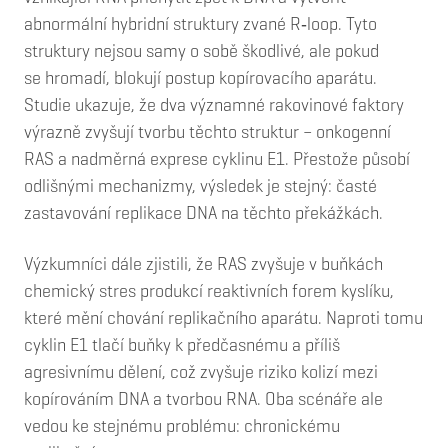
abnormální hybridní struktury zvané R‑loop. Tyto
struktury nejsou samy o sobě škodlivé, ale pokud
se hromadí, blokují postup kopírovacího aparátu.
Studie ukazuje, že dva významné rakovinové faktory
výrazně zvyšují tvorbu těchto struktur – onkogenní
RAS a nadměrná exprese cyklinu E1. Přestože působí
odlišnými mechanizmy, výsledek je stejný: časté
zastavování replikace DNA na těchto překážkách.
Výzkumníci dále zjistili, že RAS zvyšuje v buňkách
chemický stres produkcí reaktivních forem kyslíku,
které mění chování replikačního aparátu. Naproti tomu
cyklin E1 tlačí buňky k předčasnému a příliš
agresivnímu dělení, což zvyšuje riziko kolizí mezi
kopírováním DNA a tvorbou RNA. Oba scénáře ale
vedou ke stejnému problému: chronickému