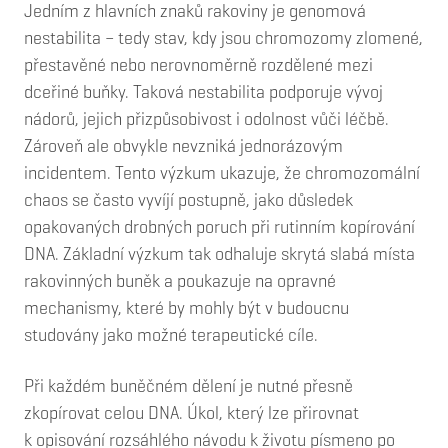
Jedním z hlavních znaků rakoviny je genomová
nestabilita – tedy stav, kdy jsou chromozomy zlomené,
přestavěné nebo nerovnoměrně rozdělené mezi
dceřiné buňky. Taková nestabilita podporuje vývoj
nádorů, jejich přizpůsobivost i odolnost vůči léčbě.
Zároveň ale obvykle nevzniká jednorázovým
incidentem. Tento výzkum ukazuje, že chromozomální
chaos se často vyvíjí postupně, jako důsledek
opakovaných drobných poruch při rutinním kopírování
DNA. Základní výzkum tak odhaluje skrytá slabá místa
rakovinných buněk a poukazuje na opravné
mechanismy, které by mohly být v budoucnu
studovány jako možné terapeutické cíle.
Při každém buněčném dělení je nutné přesně
zkopírovat celou DNA. Úkol, který lze přirovnat
k opisování rozsáhlého návodu k životu písmeno po