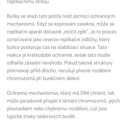
replikačnímu stresu.
Buňky se snaží tyto potíže řešit pomocí ochranných
mechanismů. Když se kopírování zasekne, může se
replikační aparát dočasně „otočit zpět“. Je to proces
označovaný jako reverze replikační vidličky, který
buňce poskytuje čas na stabilizaci situace. Tato
reakce je krátkodobě ochranná, avšak tato studie
odhalila zásadní nevýhodu. Pokud takové struktury
přetrvávají příliš dlouho, narušují přesné rozdělení
chromozomů při buněčném dělení.
Ochranný mechanismus, který má DNA chránit, tak
může paradoxně přispět k lámání chromozomů, jejich
přestavbám nebo chybnému rozdělení, což jsou
typické znaky nádorových buněk.