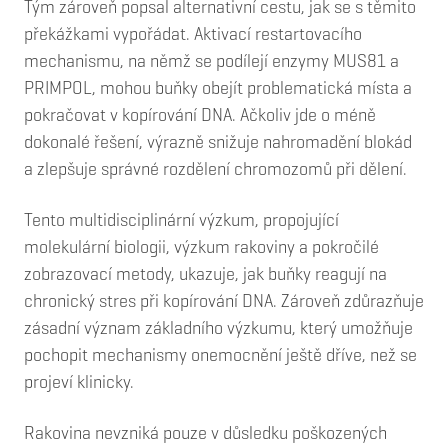
Tým zároveň popsal alternativní cestu, jak se s těmito
překážkami vypořádat. Aktivací restartovacího
mechanismu, na němž se podílejí enzymy MUS81 a
PRIMPOL, mohou buňky obejít problematická místa a
pokračovat v kopírování DNA. Ačkoliv jde o méně
dokonalé řešení, výrazně snižuje nahromadění blokád
a zlepšuje správné rozdělení chromozomů při dělení.
Tento multidisciplinární výzkum, propojující
molekulární biologii, výzkum rakoviny a pokročilé
zobrazovací metody, ukazuje, jak buňky reagují na
chronický stres při kopírování DNA. Zároveň zdůrazňuje
zásadní význam základního výzkumu, který umožňuje
pochopit mechanismy onemocnění ještě dříve, než se
projeví klinicky.
Rakovina nevzniká pouze v důsledku poškozených