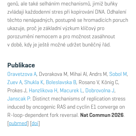
genů, ale také selháním mechanismů, jimiž buňky
zvládají každodenní stres při kopírování DNA. Odhalení
těchto nenápadných, postupně se hromadících poruch
ukazuje, proč je základní výzkum klíčový pro
porozumění nemocem a pro možnost zasáhnout
v době, kdy je ještě možné udržet buněčný řád.
Publikace
Oravetzova A
, Dvorakova M, Mihai AI, Andrs M,
Sobol M
,
Zuev A
,
Shukla K
,
Boleslavska B
, Rosano V, König C,
Prokes J,
Hanzlikova H
,
Macurek L
,
Dobrovolna J
,
Janscak P
: Distinct mechanisms of replication stress
induced by oncogenic RAS and cyclin E1 converge on
R-loop-dependent fork reversal.
Nat Commun 2026
.
[
pubmed
] [
doi
]