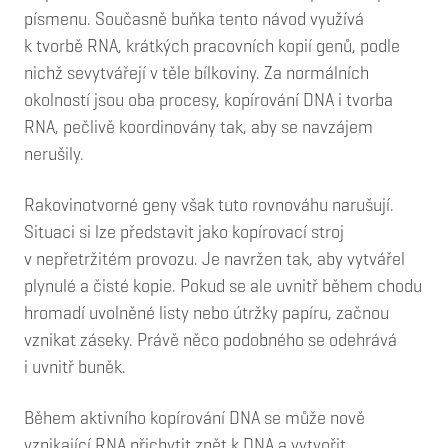
písmenu. Současně buňka tento návod využívá
k tvorbě RNA, krátkých pracovních kopií genů, podle
nichž sevytvářejí v těle bílkoviny. Za normálních
okolností jsou oba procesy, kopírování DNA i tvorba
RNA, pečlivě koordinovány tak, aby se navzájem
nerušily.
Rakovinotvorné geny však tuto rovnováhu narušují.
Situaci si lze představit jako kopírovací stroj
v nepřetržitém provozu. Je navržen tak, aby vytvářel
plynulé a čisté kopie. Pokud se ale uvnitř během chodu
hromadí uvolněné listy nebo útržky papíru, začnou
vznikat záseky. Právě něco podobného se odehrává
i uvnitř buněk.
Během aktivního kopírování DNA se může nově
vznikající RNA přichytit zpět k DNA a vytvořit