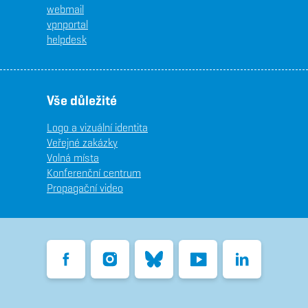
webmail
vpnportal
helpdesk
Vše důležité
Logo a vizuální identita
Veřejné zakázky
Volná místa
Konferenční centrum
Propagační video
Facebook
Instagram
Bluesky
YouTube
LinkedIn