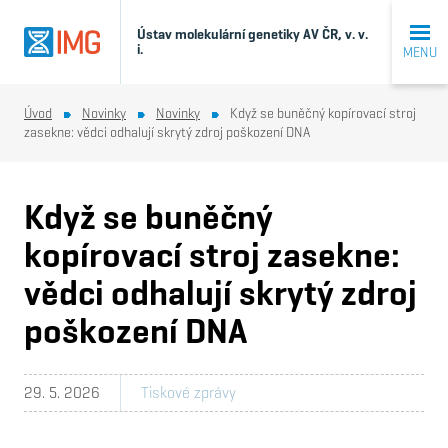
Ústav molekulární genetiky AV ČR, v. v.
i.
MENU
Úvod
Novinky
Novinky
Když se buněčný kopírovací stroj
zasekne: vědci odhalují skrytý zdroj poškození DNA
Když se buněčný
kopírovací stroj zasekne:
vědci odhalují skrytý zdroj
poškození DNA
29. 5. 2026
Tiskové zprávy