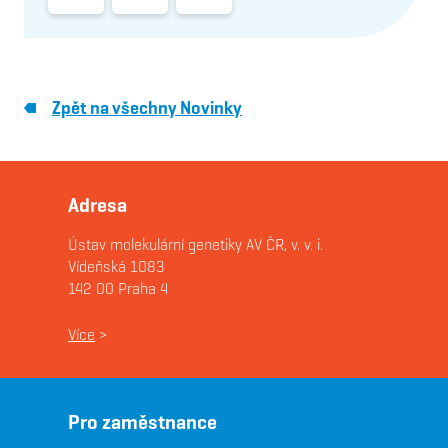
Zpět na všechny Novinky
Adresa
Ústav molekulární genetiky AV ČR, v. v. i.
Vídeňská 1083
142 00 Praha 4
Více
>
Pro zaměstnance