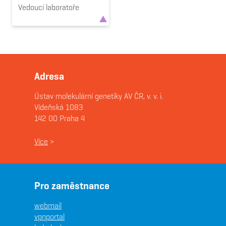
Vedoucí laboratoře
Adresa
Ústav molekulární genetiky AV ČR, v. v. i.
Vídeňská 1083
142 00 Praha 4
Více
>
Pro zaměstnance
webmail
vpnportal