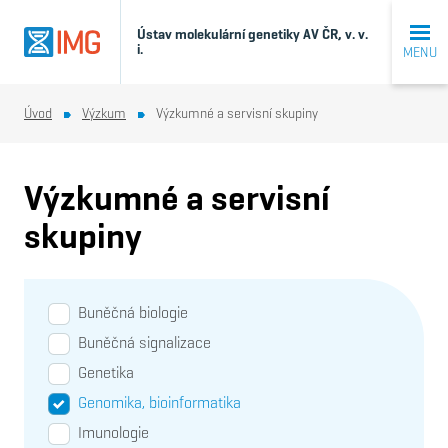
Ústav molekulární genetiky AV ČR, v. v.
i.
MENU
Úvod
Výzkum
Výzkumné a servisní skupiny
Výzkumné a servisní
skupiny
Buněčná biologie
Buněčná signalizace
Genetika
Genomika, bioinformatika
Imunologie