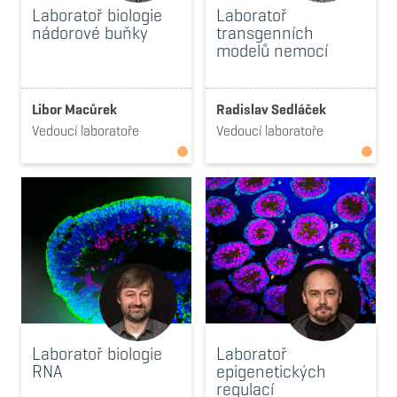
Laboratoř biologie
Laboratoř
nádorové buňky
transgenních
modelů nemocí
Libor Macůrek
Radislav Sedláček
Vedoucí laboratoře
Vedoucí laboratoře
Laboratoř biologie
Laboratoř
RNA
epigenetických
regulací