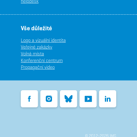
helpdesk
Vše důležité
Logo a vizuální identita
Veřejné zakázky
Volná místa
Konferenční centrum
Propagační video
Facebook
Instagram
Bluesky
YouTube
LinkedIn
© 2012-2026 IMG